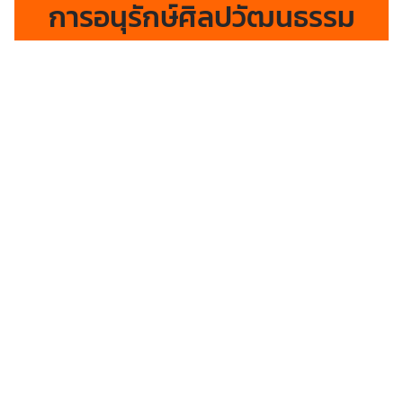
การอนุรักษ์ศิลปวัฒนธรรม