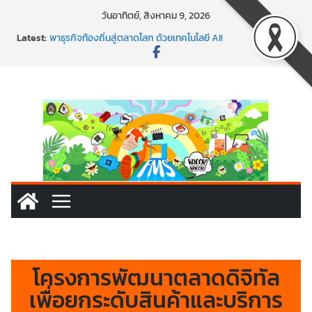
วันอาทิตย์, สิงหาคม 9, 2026
Latest:
พร้อมลุยแล้ว! ปักหมุดโรดแมป AI อัปสกิลธุรกิจให้พุ่งทะยาน
พาธุรกิจท้องถิ่นสู่ตลาดโลก ด้วยเทคโนโลยี AI!
SMEs ยุคนี้ ถ้าไม่ใช้ AI ถือว่าพลาดมาก!
สร้าง VDO ก็ปัง แถมเขียนโค้ดสร้างแอปได้อีก! เรียนกับ
มรภ.เลย ได้สกิลทันสมัยแบบจัดเต็ม
นอกจากเทคโนโลยีจะล้ำ หัวใจคนทำธุรกิจก็ต้องสตรอง!
โครงการพัฒนาตลาดดิจิทัล
เพื่อยกระดับสินค้าและบริการ