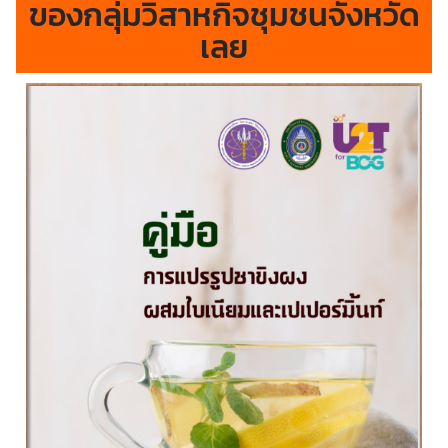
ของกลุ่มวิสาหกิจชุมชนจังหวัด
เลย