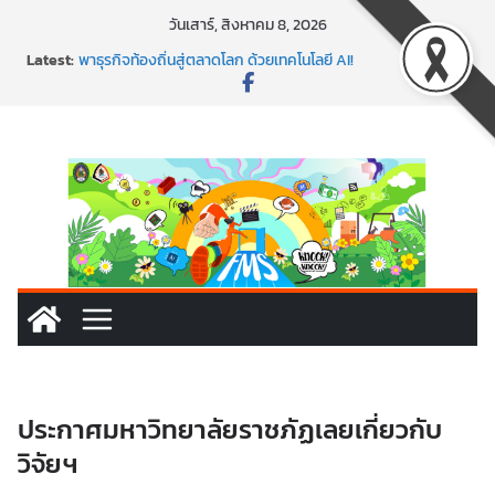
วันเสาร์, สิงหาคม 8, 2026
Latest:
พาธุรกิจท้องถิ่นสู่ตลาดโลก ด้วยเทคโนโลยี AI!
SMEs ยุคนี้ ถ้าไม่ใช้ AI ถือว่าพลาดมาก!
สร้าง VDO ก็ปัง แถมเขียนโค้ดสร้างแอปได้อีก! เรียนกับ
มรภ.เลย ได้สกิลทันสมัยแบบจัดเต็ม
นอกจากเทคโนโลยีจะล้ำ หัวใจคนทำธุรกิจก็ต้องสตรอง!
พร้อมลุยแล้ว! ปักหมุดโรดแมป AI อัปสกิลธุรกิจให้พุ่งทะยาน
ประกาศมหาวิทยาลัยราชภัฏเลยเกี่ยวกับ
วิจัยฯ