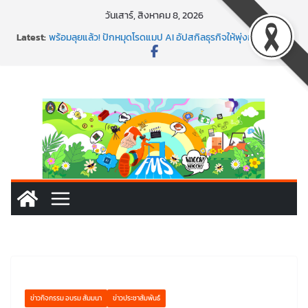
Skip
วันเสาร์, สิงหาคม 8, 2026
to
Latest:
พร้อมลุยแล้ว! ปักหมุดโรดแมป AI อัปสกิลธุรกิจให้พุ่งทะยาน
content
พาธุรกิจท้องถิ่นสู่ตลาดโลก ด้วยเทคโนโลยี AI!
SMEs ยุคนี้ ถ้าไม่ใช้ AI ถือว่าพลาดมาก!
สร้าง VDO ก็ปัง แถมเขียนโค้ดสร้างแอปได้อีก! เรียนกับ
มรภ.เลย ได้สกิลทันสมัยแบบจัดเต็ม
นอกจากเทคโนโลยีจะล้ำ หัวใจคนทำธุรกิจก็ต้องสตรอง!
ข่าวกิจกรรม อบรม สัมมนา
ข่าวประชาสัมพันธ์