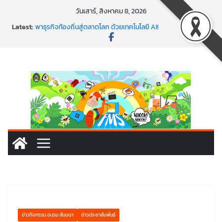
วันเสาร์, สิงหาคม 8, 2026
พร้อมลุยแล้ว! ปักหมุดโรดแมป AI อัปสกิลธุรกิจให้พุ่งทะยาน
Latest:
พาธุรกิจท้องถิ่นสู่ตลาดโลก ด้วยเทคโนโลยี AI!
SMEs ยุคนี้ ถ้าไม่ใช้ AI ถือว่าพลาดมาก!
สร้าง VDO ก็ปัง แถมเขียนโค้ดสร้างแอปได้อีก! เรียนกับ
มรภ.เลย ได้สกิลทันสมัยแบบจัดเต็ม
นอกจากเทคโนโลยีจะล้ำ หัวใจคนทำธุรกิจก็ต้องสตรอง!
ข่าวกิจกรรม อบรม สัมมนา
ข่าวประชาสัมพันธ์