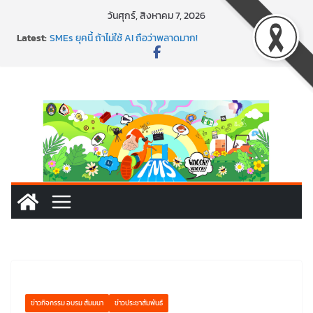
Skip
วันศุกร์, สิงหาคม 7, 2026
to
Latest:
SMEs ยุคนี้ ถ้าไม่ใช้ AI ถือว่าพลาดมาก!
content
สร้าง VDO ก็ปัง แถมเขียนโค้ดสร้างแอปได้อีก! เรียนกับ
มรภ.เลย ได้สกิลทันสมัยแบบจัดเต็ม
นอกจากเทคโนโลยีจะล้ำ หัวใจคนทำธุรกิจก็ต้องสตรอง!
พร้อมลุยแล้ว! ปักหมุดโรดแมป AI อัปสกิลธุรกิจให้พุ่งทะยาน
พาธุรกิจท้องถิ่นสู่ตลาดโลก ด้วยเทคโนโลยี AI!
ข่าวกิจกรรม อบรม สัมมนา
ข่าวประชาสัมพันธ์