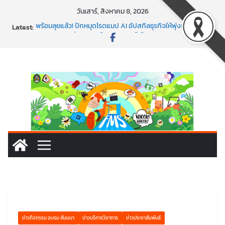
วันเสาร์, สิงหาคม 8, 2026
Latest:
พร้อมลุยแล้ว! ปักหมุดโรดแมป AI อัปสกิลธุรกิจให้พุ่งทะยาน
พาธุรกิจท้องถิ่นสู่ตลาดโลก ด้วยเทคโนโลยี AI!
SMEs ยุคนี้ ถ้าไม่ใช้ AI ถือว่าพลาดมาก!
สร้าง VDO ก็ปัง แถมเขียนโค้ดสร้างแอปได้อีก! เรียนกับ
มรภ.เลย ได้สกิลทันสมัยแบบจัดเต็ม
นอกจากเทคโนโลยีจะล้ำ หัวใจคนทำธุรกิจก็ต้องสตรอง!
ข่าวกิจกรรม อบรม สัมมนา
ข่าวบริการวิชาการ
ข่าวประชาสัมพันธ์