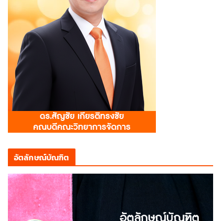
อัตลักษณ์บัณฑิต