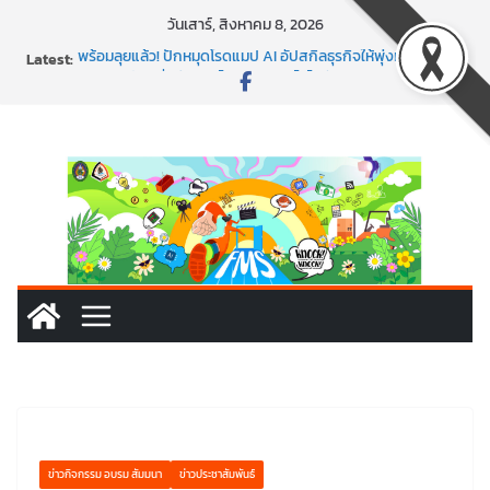
Skip
วันเสาร์, สิงหาคม 8, 2026
to
Latest:
พร้อมลุยแล้ว! ปักหมุดโรดแมป AI อัปสกิลธุรกิจให้พุ่งทะยาน
content
พาธุรกิจท้องถิ่นสู่ตลาดโลก ด้วยเทคโนโลยี AI!
SMEs ยุคนี้ ถ้าไม่ใช้ AI ถือว่าพลาดมาก!
สร้าง VDO ก็ปัง แถมเขียนโค้ดสร้างแอปได้อีก! เรียนกับ
มรภ.เลย ได้สกิลทันสมัยแบบจัดเต็ม
นอกจากเทคโนโลยีจะล้ำ หัวใจคนทำธุรกิจก็ต้องสตรอง!
ข่าวกิจกรรม อบรม สัมมนา
ข่าวประชาสัมพันธ์