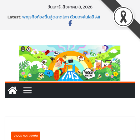
Skip
วันเสาร์, สิงหาคม 8, 2026
พร้อมลุยแล้ว! ปักหมุดโรดแมป AI อัปสกิลธุรกิจให้พุ่งทะยาน
to
Latest:
พาธุรกิจท้องถิ่นสู่ตลาดโลก ด้วยเทคโนโลยี AI!
content
SMEs ยุคนี้ ถ้าไม่ใช้ AI ถือว่าพลาดมาก!
สร้าง VDO ก็ปัง แถมเขียนโค้ดสร้างแอปได้อีก! เรียนกับ
มรภ.เลย ได้สกิลทันสมัยแบบจัดเต็ม
นอกจากเทคโนโลยีจะล้ำ หัวใจคนทำธุรกิจก็ต้องสตรอง!
ข่าวประกวด แข่งขัน