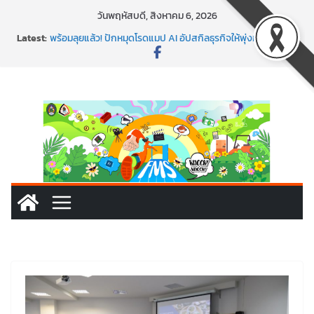
Skip
วันพฤหัสบดี, สิงหาคม 6, 2026
to
Latest:
พร้อมลุยแล้ว! ปักหมุดโรดแมป AI อัปสกิลธุรกิจให้พุ่งทะยาน
content
พาธุรกิจท้องถิ่นสู่ตลาดโลก ด้วยเทคโนโลยี AI!
SMEs ยุคนี้ ถ้าไม่ใช้ AI ถือว่าพลาดมาก!
สร้าง VDO ก็ปัง แถมเขียนโค้ดสร้างแอปได้อีก! เรียนกับ
มรภ.เลย ได้สกิลทันสมัยแบบจัดเต็ม
นอกจากเทคโนโลยีจะล้ำ หัวใจคนทำธุรกิจก็ต้องสตรอง!