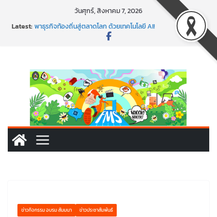
Skip
วันศุกร์, สิงหาคม 7, 2026
to
Latest:
พาธุรกิจท้องถิ่นสู่ตลาดโลก ด้วยเทคโนโลยี AI!
content
SMEs ยุคนี้ ถ้าไม่ใช้ AI ถือว่าพลาดมาก!
สร้าง VDO ก็ปัง แถมเขียนโค้ดสร้างแอปได้อีก! เรียนกับ
มรภ.เลย ได้สกิลทันสมัยแบบจัดเต็ม
นอกจากเทคโนโลยีจะล้ำ หัวใจคนทำธุรกิจก็ต้องสตรอง!
พร้อมลุยแล้ว! ปักหมุดโรดแมป AI อัปสกิลธุรกิจให้พุ่งทะยาน
ข่าวกิจกรรม อบรม สัมมนา
ข่าวประชาสัมพันธ์