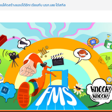
 ถือว่าพลาดมาก!
นโค้ดสร้างแอปได้อีก! เรียนกับ มรภ.เลย ได้สกิล
หัวใจคนทำธุรกิจก็ต้องสตรอง!
ดแมป AI อัปสกิลธุรกิจให้พุ่งทะยาน
โลก ด้วยเทคโนโลยี AI!