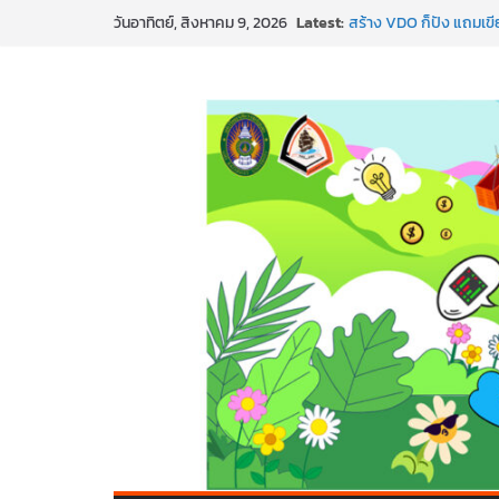
SMEs ยุคนี้ ถ้าไม่ใช้ AI
Skip
Latest:
วันอาทิตย์, สิงหาคม 9, 2026
สร้าง VDO ก็ปัง แถมเขีย
to
ทันสมัยแบบจัดเต็ม
content
นอกจากเทคโนโลยีจะล้ำ 
พร้อมลุยแล้ว! ปักหมุดโร
พาธุรกิจท้องถิ่นสู่ตลาด