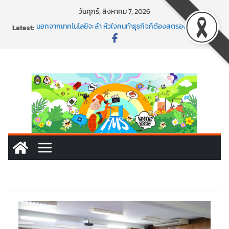
Skip
วันศุกร์, สิงหาคม 7, 2026
to
Latest:
นอกจากเทคโนโลยีจะล้ำ หัวใจคนทำธุรกิจก็ต้องสตรอง!
content
พร้อมลุยแล้ว! ปักหมุดโรดแมป AI อัปสกิลธุรกิจให้พุ่งทะยาน
พาธุรกิจท้องถิ่นสู่ตลาดโลก ด้วยเทคโนโลยี AI!
SMEs ยุคนี้ ถ้าไม่ใช้ AI ถือว่าพลาดมาก!
สร้าง VDO ก็ปัง แถมเขียนโค้ดสร้างแอปได้อีก! เรียนกับ
มรภ.เลย ได้สกิลทันสมัยแบบจัดเต็ม