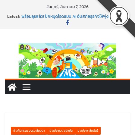
วันศุกร์, สิงหาคม 7, 2026
นอกจากเทคโนโลยีจะล้ำ หัวใจคนทำธุรกิจก็ต้องสตรอง!
Latest:
พร้อมลุยแล้ว! ปักหมุดโรดแมป AI อัปสกิลธุรกิจให้พุ่งทะยาน
พาธุรกิจท้องถิ่นสู่ตลาดโลก ด้วยเทคโนโลยี AI!
SMEs ยุคนี้ ถ้าไม่ใช้ AI ถือว่าพลาดมาก!
สร้าง VDO ก็ปัง แถมเขียนโค้ดสร้างแอปได้อีก! เรียนกับ
มรภ.เลย ได้สกิลทันสมัยแบบจัดเต็ม
ข่าวกิจกรรม อบรม สัมมนา
ข่าวประกวด แข่งขัน
ข่าวประชาสัมพันธ์