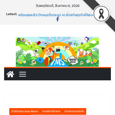
Skip
วันพฤหัสบดี, สิงหาคม 6, 2026
to
Latest:
นอกจากเทคโนโลยีจะล้ำ หัวใจคนทำธุรกิจก็ต้องสตรอง!
content
พร้อมลุยแล้ว! ปักหมุดโรดแมป AI อัปสกิลธุรกิจให้พุ่งทะยาน
พาธุรกิจท้องถิ่นสู่ตลาดโลก ด้วยเทคโนโลยี AI!
SMEs ยุคนี้ ถ้าไม่ใช้ AI ถือว่าพลาดมาก!
สร้าง VDO ก็ปัง แถมเขียนโค้ดสร้างแอปได้อีก! เรียนกับ
มรภ.เลย ได้สกิลทันสมัยแบบจัดเต็ม
ข่าวกิจกรรม อบรม สัมมนา
ข่าวบริการวิชาการ
ข่าวประกวด แข่งขัน