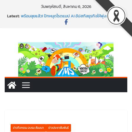
Skip
วันพฤหัสบดี, สิงหาคม 6, 2026
to
Latest:
พร้อมลุยแล้ว! ปักหมุดโรดแมป AI อัปสกิลธุรกิจให้พุ่งทะยาน
content
พาธุรกิจท้องถิ่นสู่ตลาดโลก ด้วยเทคโนโลยี AI!
SMEs ยุคนี้ ถ้าไม่ใช้ AI ถือว่าพลาดมาก!
สร้าง VDO ก็ปัง แถมเขียนโค้ดสร้างแอปได้อีก! เรียนกับ
มรภ.เลย ได้สกิลทันสมัยแบบจัดเต็ม
นอกจากเทคโนโลยีจะล้ำ หัวใจคนทำธุรกิจก็ต้องสตรอง!
ข่าวกิจกรรม อบรม สัมมนา
ข่าวประชาสัมพันธ์