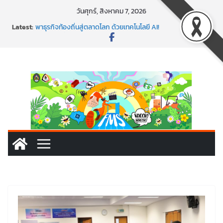
Skip
วันศุกร์, สิงหาคม 7, 2026
to
Latest:
พาธุรกิจท้องถิ่นสู่ตลาดโลก ด้วยเทคโนโลยี AI!
content
SMEs ยุคนี้ ถ้าไม่ใช้ AI ถือว่าพลาดมาก!
สร้าง VDO ก็ปัง แถมเขียนโค้ดสร้างแอปได้อีก! เรียนกับ
มรภ.เลย ได้สกิลทันสมัยแบบจัดเต็ม
นอกจากเทคโนโลยีจะล้ำ หัวใจคนทำธุรกิจก็ต้องสตรอง!
พร้อมลุยแล้ว! ปักหมุดโรดแมป AI อัปสกิลธุรกิจให้พุ่งทะยาน