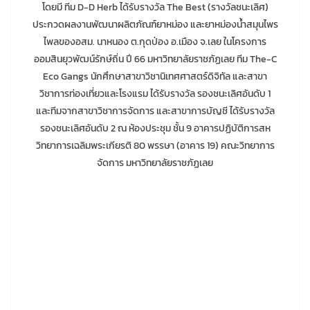
โดยมี ทีม D-D Herb ได้รับรางวัล The Best (รางวัลชนะเลิศ)
ประกวดผลงานพัฒนาผลิตภัณฑ์ยาหม่อง และยาหม่องน้ำสมุนไพร
ไพลของอสม. นาหนอง ต.กุดป่อง อ.เมือง จ.เลย ในโครงการ
ออมสินยุวพัฒน์รักษ์ถิ่น ปี 66 มหาวิทยาลัยราชภัฏเลย ทีม The-C
Eco Gangs นักศึกษาสาขาวิชานิเทศศาสตร์ดิจิทัล และสาขา
วิชาการท่องเที่ยวและโรงแรม ได้รับรางวัล รองชนะเลิศอันดับ 1
และทีมจากสาขาวิชาการจัดการ และสาขาการบัญชี ได้รับรางวัล
รองชนะเลิศอันดับ 2 ณ ห้องประชุม ชั้น 9 อาคารปฏิบัติการสห
วิทยาการเฉลิมพระเกียรติ 80 พรรษา (อาคาร 19) คณะวิทยาการ
จัดการ มหาวิทยาลัยราชภัฏเลย