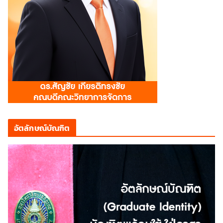
อัตลักษณ์บัณฑิต