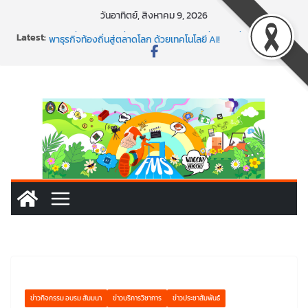
วันอาทิตย์, สิงหาคม 9, 2026
Latest:
พร้อมลุยแล้ว! ปักหมุดโรดแมป AI อัปสกิลธุรกิจให้พุ่งทะยาน
พาธุรกิจท้องถิ่นสู่ตลาดโลก ด้วยเทคโนโลยี AI!
SMEs ยุคนี้ ถ้าไม่ใช้ AI ถือว่าพลาดมาก!
สร้าง VDO ก็ปัง แถมเขียนโค้ดสร้างแอปได้อีก! เรียนกับ
มรภ.เลย ได้สกิลทันสมัยแบบจัดเต็ม
นอกจากเทคโนโลยีจะล้ำ หัวใจคนทำธุรกิจก็ต้องสตรอง!
ข่าวกิจกรรม อบรม สัมมนา
ข่าวบริการวิชาการ
ข่าวประชาสัมพันธ์