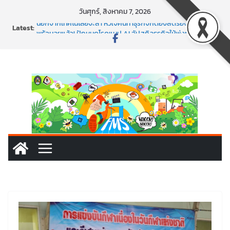
Skip
วันศุกร์, สิงหาคม 7, 2026
to
Latest:
นอกจากเทคโนโลยีจะล้ำ หัวใจคนทำธุรกิจก็ต้องสตรอง!
content
พร้อมลุยแล้ว! ปักหมุดโรดแมป AI อัปสกิลธุรกิจให้พุ่งทะยาน
พาธุรกิจท้องถิ่นสู่ตลาดโลก ด้วยเทคโนโลยี AI!
SMEs ยุคนี้ ถ้าไม่ใช้ AI ถือว่าพลาดมาก!
สร้าง VDO ก็ปัง แถมเขียนโค้ดสร้างแอปได้อีก! เรียนกับ
มรภ.เลย ได้สกิลทันสมัยแบบจัดเต็ม