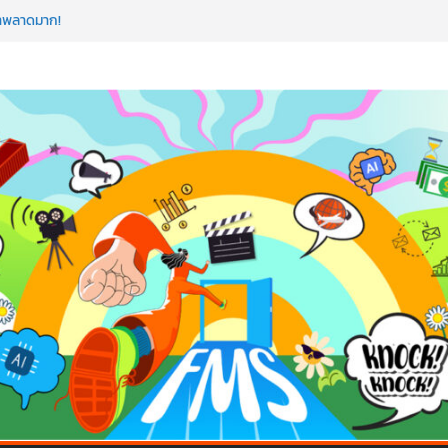
อว่าพลาดมาก!
ค้ดสร้างแอปได้อีก! เรียนกับ มรภ.เลย ได้สกิล
ใจคนทำธุรกิจก็ต้องสตรอง!
ป AI อัปสกิลธุรกิจให้พุ่งทะยาน
 ด้วยเทคโนโลยี AI!