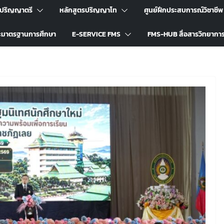
รปริญญาตรี
หลักสูตรปริญญาโท
ศูนย์ฝึกประสบการณ์วิชาชีพ
ะมาตรฐานการศึกษา
E-SERVICE FMS
FMS-HUB สื่อสารวิทยากา