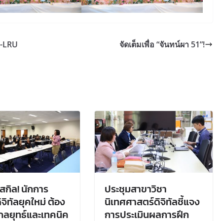
S-LRU
จัดเต็มเพื่อ “จันทน์ผา 51”!
กิล! นักการ
ประชุมสาขาวิชา
จิทัลยุคใหม่ ต้อง
นิเทศศาสตร์ดิจิทัลชี้แจง
้งกลยุทธ์และเทคนิค
การประเมินผลการฝึก