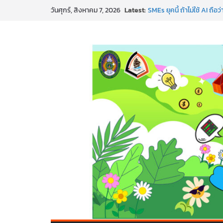
Skip
Latest:
SMEs ยุคนี้ ถ้าไม่ใช้ AI ถื
วันศุกร์, สิงหาคม 7, 2026
to
สร้าง VDO ก็ปัง แถมเขียนโ
ทันสมัยแบบจัดเต็ม
content
นอกจากเทคโนโลยีจะล้ำ หัว
พร้อมลุยแล้ว! ปักหมุดโรดแม
พาธุรกิจท้องถิ่นสู่ตลาดโลก