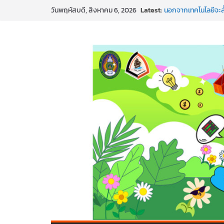
Latest:
นอกจากเทคโนโลยีจะล้
วันพฤหัสบดี, สิงหาคม 6, 2026
พร้อมลุยแล้ว! ปักหมุ
พาธุรกิจท้องถิ่นสู่ตล
SMEs ยุคนี้ ถ้าไม่ใช้ 
สร้าง VDO ก็ปัง แถมเ
ทันสมัยแบบจัดเต็ม