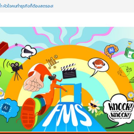
ำ หัวใจคนทำธุรกิจก็ต้องสตรอง!
ดโรดแมป AI อัปสกิลธุรกิจให้พุ่งทะยาน
าดโลก ด้วยเทคโนโลยี AI!
AI ถือว่าพลาดมาก!
ขียนโค้ดสร้างแอปได้อีก! เรียนกับ มรภ.เลย ได้สกิล