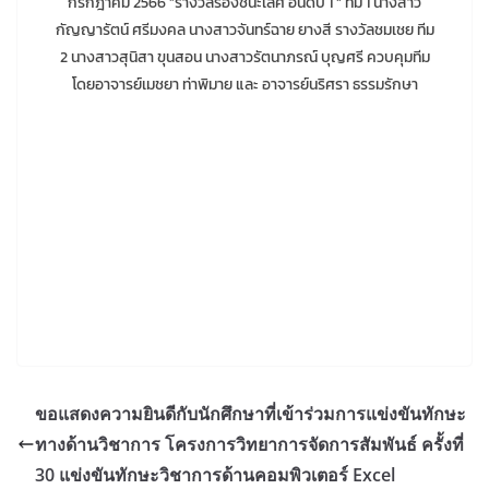
กรกฎาคม 2566 ”รางวัลรองชนะเลิศ อันดับ 1 “ ทีม 1 นางสาว
กัญญารัตน์ ศรีมงคล นางสาวจันทร์ฉาย ยางสี รางวัลชมเชย ทีม
2 นางสาวสุนิสา ขุนสอน นางสาวรัตนาภรณ์ บุญศรี ควบคุมทีม
โดยอาจารย์เมชยา ท่าพิมาย และ อาจารย์นริศรา ธรรมรักษา
ขอแสดงความยินดีกับนักศึกษาที่เข้าร่วมการแข่งขันทักษะ
ทางด้านวิชาการ โครงการวิทยาการจัดการสัมพันธ์ ครั้งที่
30 แข่งขันทักษะวิชาการด้านคอมพิวเตอร์ Excel