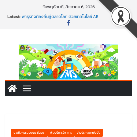
วันพฤหัสบดี, สิงหาคม 6, 2026
Latest:
พาธุรกิจท้องถิ่นสู่ตลาดโลก ด้วยเทคโนโลยี AI!
SMEs ยุคนี้ ถ้าไม่ใช้ AI ถือว่าพลาดมาก!
สร้าง VDO ก็ปัง แถมเขียนโค้ดสร้างแอปได้อีก! เรียนกับ
มรภ.เลย ได้สกิลทันสมัยแบบจัดเต็ม
นอกจากเทคโนโลยีจะล้ำ หัวใจคนทำธุรกิจก็ต้องสตรอง!
พร้อมลุยแล้ว! ปักหมุดโรดแมป AI อัปสกิลธุรกิจให้พุ่งทะยาน
ข่าวกิจกรรม อบรม สัมมนา
ข่าวบริการวิชาการ
ข่าวประกวด แข่งขัน