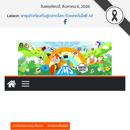
วันพฤหัสบดี, สิงหาคม 6, 2026
พร้อมลุยแล้ว! ปักหมุดโรดแมป AI อัปสกิลธุรกิจให้พุ่งทะยาน
Latest:
พาธุรกิจท้องถิ่นสู่ตลาดโลก ด้วยเทคโนโลยี AI!
SMEs ยุคนี้ ถ้าไม่ใช้ AI ถือว่าพลาดมาก!
สร้าง VDO ก็ปัง แถมเขียนโค้ดสร้างแอปได้อีก! เรียนกับ
มรภ.เลย ได้สกิลทันสมัยแบบจัดเต็ม
นอกจากเทคโนโลยีจะล้ำ หัวใจคนทำธุรกิจก็ต้องสตรอง!
ข่าวกิจกรรม อบรม สัมมนา
ข่าวประชาสัมพันธ์