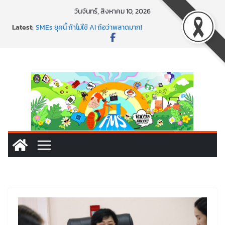
วันจันทร์, สิงหาคม 10, 2026
Latest:
พาธุรกิจท้องถิ่นสู่ตลาดโลก ด้วยเทคโนโลยี AI!
SMEs ยุคนี้ ถ้าไม่ใช้ AI ถือว่าพลาดมาก!
สร้าง VDO ก็ปัง แถมเขียนโค้ดสร้างแอปได้อีก! เรียนกับ
มรภ.เลย ได้สกิลทันสมัยแบบจัดเต็ม
นอกจากเทคโนโลยีจะล้ำ หัวใจคนทำธุรกิจก็ต้องสตรอง!
พร้อมลุยแล้ว! ปักหมุดโรดแมป AI อัปสกิลธุรกิจให้พุ่งทะยาน