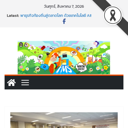
วันศุกร์, สิงหาคม 7, 2026
Latest:
พาธุรกิจท้องถิ่นสู่ตลาดโลก ด้วยเทคโนโลยี AI!
SMEs ยุคนี้ ถ้าไม่ใช้ AI ถือว่าพลาดมาก!
สร้าง VDO ก็ปัง แถมเขียนโค้ดสร้างแอปได้อีก! เรียนกับ
มรภ.เลย ได้สกิลทันสมัยแบบจัดเต็ม
นอกจากเทคโนโลยีจะล้ำ หัวใจคนทำธุรกิจก็ต้องสตรอง!
พร้อมลุยแล้ว! ปักหมุดโรดแมป AI อัปสกิลธุรกิจให้พุ่งทะยาน