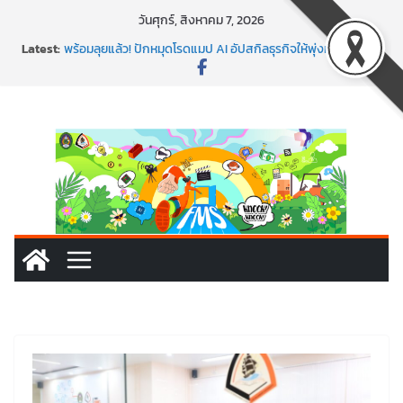
วันศุกร์, สิงหาคม 7, 2026
Latest:
พร้อมลุยแล้ว! ปักหมุดโรดแมป AI อัปสกิลธุรกิจให้พุ่งทะยาน
พาธุรกิจท้องถิ่นสู่ตลาดโลก ด้วยเทคโนโลยี AI!
SMEs ยุคนี้ ถ้าไม่ใช้ AI ถือว่าพลาดมาก!
สร้าง VDO ก็ปัง แถมเขียนโค้ดสร้างแอปได้อีก! เรียนกับ
มรภ.เลย ได้สกิลทันสมัยแบบจัดเต็ม
นอกจากเทคโนโลยีจะล้ำ หัวใจคนทำธุรกิจก็ต้องสตรอง!