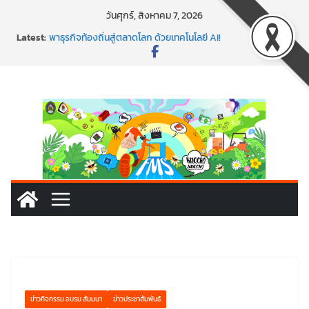
Skip
วันศุกร์, สิงหาคม 7, 2026
to
พร้อมลุยแล้ว! ปักหมุดโรดแมป AI อัปสกิลธุรกิจให้พุ่งทะยาน
Latest:
พาธุรกิจท้องถิ่นสู่ตลาดโลก ด้วยเทคโนโลยี AI!
content
SMEs ยุคนี้ ถ้าไม่ใช้ AI ถือว่าพลาดมาก!
สร้าง VDO ก็ปัง แถมเขียนโค้ดสร้างแอปได้อีก! เรียนกับ
มรภ.เลย ได้สกิลทันสมัยแบบจัดเต็ม
นอกจากเทคโนโลยีจะล้ำ หัวใจคนทำธุรกิจก็ต้องสตรอง!
ข่าวกิจกรรม อบรม สัมมนา
ข่าวประชาสัมพันธ์