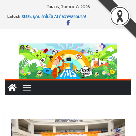
วันเสาร์, สิงหาคม 8, 2026
พาธุรกิจท้องถิ่นสู่ตลาดโลก ด้วยเทคโนโลยี AI!
Latest:
SMEs ยุคนี้ ถ้าไม่ใช้ AI ถือว่าพลาดมาก!
สร้าง VDO ก็ปัง แถมเขียนโค้ดสร้างแอปได้อีก! เรียนกับ
มรภ.เลย ได้สกิลทันสมัยแบบจัดเต็ม
นอกจากเทคโนโลยีจะล้ำ หัวใจคนทำธุรกิจก็ต้องสตรอง!
พร้อมลุยแล้ว! ปักหมุดโรดแมป AI อัปสกิลธุรกิจให้พุ่งทะยาน