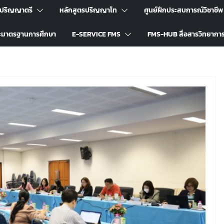
รปริญญาตรี
หลักสูตรปริญญาโท
ศูนย์ฝึกประสบการณ์วิชาชีพ
ะมาตรฐานการศึกษา
E-SERVICE FMS
FMS-HUB สื่อสารวิทยากา