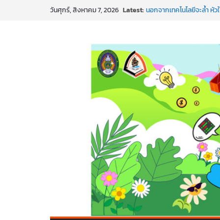
Latest:
นอกจากเทคโนโลยีจะล้ำ หัว
วันศุกร์, สิงหาคม 7, 2026
พร้อมลุยแล้ว! ปักหมุดโรดแม
พาธุรกิจท้องถิ่นสู่ตลาดโลก
SMEs ยุคนี้ ถ้าไม่ใช้ AI ถื
สร้าง VDO ก็ปัง แถมเขียนโ
ทันสมัยแบบจัดเต็ม