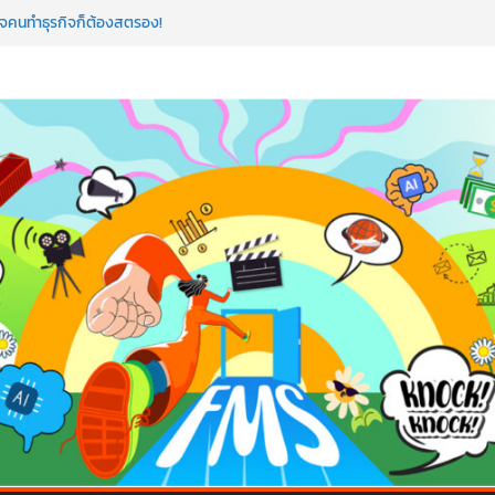
ใจคนทำธุรกิจก็ต้องสตรอง!
ป AI อัปสกิลธุรกิจให้พุ่งทะยาน
 ด้วยเทคโนโลยี AI!
อว่าพลาดมาก!
ค้ดสร้างแอปได้อีก! เรียนกับ มรภ.เลย ได้สกิล