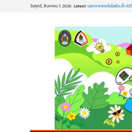
Latest:
นอกจากเทคโนโลยีจะล้ำ หัว
วันศุกร์, สิงหาคม 7, 2026
พร้อมลุยแล้ว! ปักหมุดโรดแม
พาธุรกิจท้องถิ่นสู่ตลาดโลก
SMEs ยุคนี้ ถ้าไม่ใช้ AI ถื
สร้าง VDO ก็ปัง แถมเขียนโ
ทันสมัยแบบจัดเต็ม