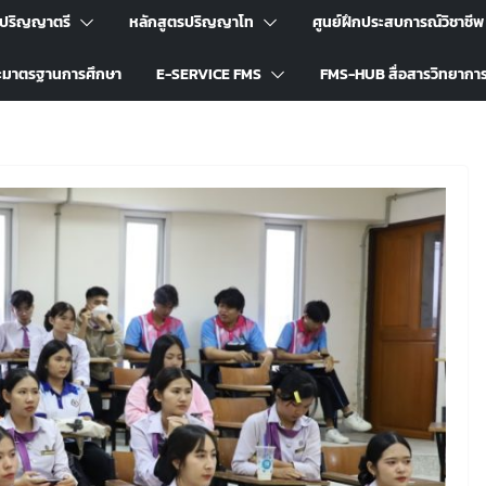
รปริญญาตรี
หลักสูตรปริญญาโท
ศูนย์ฝึกประสบการณ์วิชาชีพ
ะมาตรฐานการศึกษา
E-SERVICE FMS
FMS-HUB สื่อสารวิทยากา