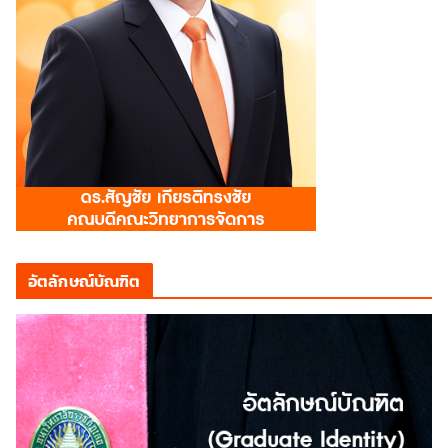
อัตลักษณ์บัณฑิต