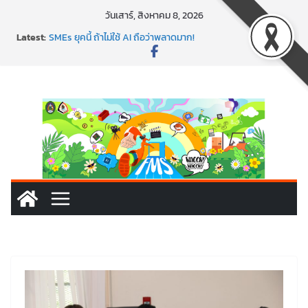
วันเสาร์, สิงหาคม 8, 2026
Latest:
SMEs ยุคนี้ ถ้าไม่ใช้ AI ถือว่าพลาดมาก!
สร้าง VDO ก็ปัง แถมเขียนโค้ดสร้างแอปได้อีก! เรียนกับ
มรภ.เลย ได้สกิลทันสมัยแบบจัดเต็ม
นอกจากเทคโนโลยีจะล้ำ หัวใจคนทำธุรกิจก็ต้องสตรอง!
พร้อมลุยแล้ว! ปักหมุดโรดแมป AI อัปสกิลธุรกิจให้พุ่งทะยาน
พาธุรกิจท้องถิ่นสู่ตลาดโลก ด้วยเทคโนโลยี AI!