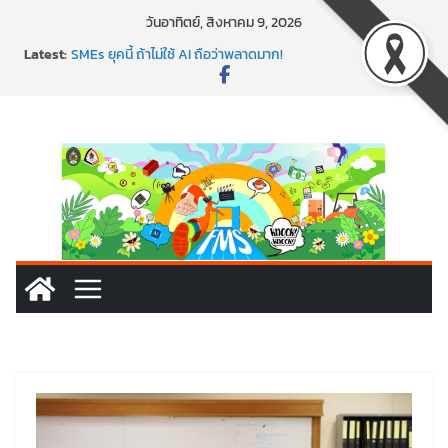
วันอาทิตย์, สิงหาคม 9, 2026
พาธุรกิจท้องถิ่นสู่ตลาดโลก ด้วยเทคโนโลยี AI!
Latest:
SMEs ยุคนี้ ถ้าไม่ใช้ AI ถือว่าพลาดมาก!
สร้าง VDO ก็ปัง แถมเขียนโค้ดสร้างแอปได้อีก! เรียนกับ
มรภ.เลย ได้สกิลทันสมัยแบบจัดเต็ม
นอกจากเทคโนโลยีจะล้ำ หัวใจคนทำธุรกิจก็ต้องสตรอง!
พร้อมลุยแล้ว! ปักหมุดโรดแมป AI อัปสกิลธุรกิจให้พุ่งทะยาน