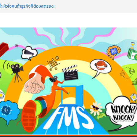
ำ หัวใจคนทำธุรกิจก็ต้องสตรอง!
ดโรดแมป AI อัปสกิลธุรกิจให้พุ่งทะยาน
าดโลก ด้วยเทคโนโลยี AI!
AI ถือว่าพลาดมาก!
ขียนโค้ดสร้างแอปได้อีก! เรียนกับ มรภ.เลย ได้สกิล