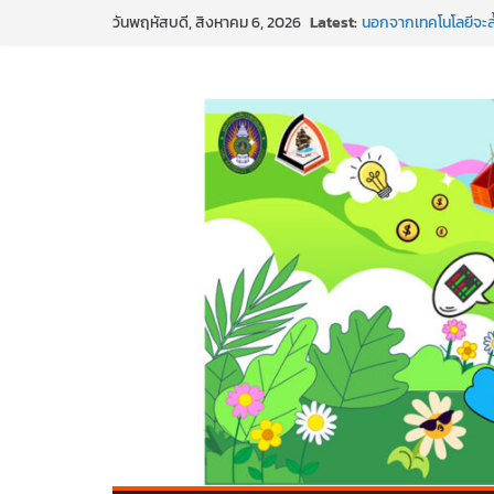
Latest:
นอกจากเทคโนโลยีจะล้
วันพฤหัสบดี, สิงหาคม 6, 2026
พร้อมลุยแล้ว! ปักหมุ
พาธุรกิจท้องถิ่นสู่ตล
SMEs ยุคนี้ ถ้าไม่ใช้ 
สร้าง VDO ก็ปัง แถมเ
ทันสมัยแบบจัดเต็ม