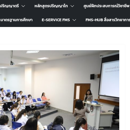
รปริญญาตรี
หลักสูตรปริญญาโท
ศูนย์ฝึกประสบการณ์วิชาชีพ
ะมาตรฐานการศึกษา
E-SERVICE FMS
FMS-HUB สื่อสารวิทยากา