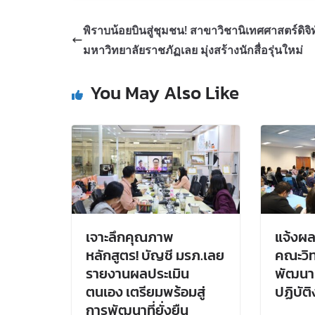
พิราบน้อยบินสู่ชุมชน! สาขาวิชานิเทศศาสตร์ดิจิ
มหาวิทยาลัยราชภัฏเลย มุ่งสร้างนักสื่อรุ่นใหม่
You May Also Like
เจาะลึกคุณภาพ
แจ้งผล
หลักสูตร! บัญชี มรภ.เลย
คณะวิท
รายงานผลประเมิน
พัฒนา
ตนเอง เตรียมพร้อมสู่
ปฏิบัต
การพัฒนาที่ยั่งยืน