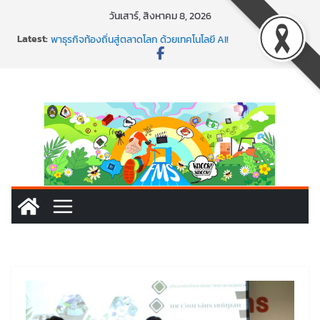
วันเสาร์, สิงหาคม 8, 2026
Latest:
พร้อมลุยแล้ว! ปักหมุดโรดแมป AI อัปสกิลธุรกิจให้พุ่งทะยาน
พาธุรกิจท้องถิ่นสู่ตลาดโลก ด้วยเทคโนโลยี AI!
SMEs ยุคนี้ ถ้าไม่ใช้ AI ถือว่าพลาดมาก!
สร้าง VDO ก็ปัง แถมเขียนโค้ดสร้างแอปได้อีก! เรียนกับ
มรภ.เลย ได้สกิลทันสมัยแบบจัดเต็ม
นอกจากเทคโนโลยีจะล้ำ หัวใจคนทำธุรกิจก็ต้องสตรอง!