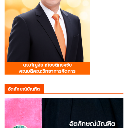
อัตลักษณ์บัณฑิต