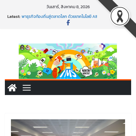
Skip
วันเสาร์, สิงหาคม 8, 2026
to
Latest:
พาธุรกิจท้องถิ่นสู่ตลาดโลก ด้วยเทคโนโลยี AI!
content
SMEs ยุคนี้ ถ้าไม่ใช้ AI ถือว่าพลาดมาก!
สร้าง VDO ก็ปัง แถมเขียนโค้ดสร้างแอปได้อีก! เรียนกับ
มรภ.เลย ได้สกิลทันสมัยแบบจัดเต็ม
นอกจากเทคโนโลยีจะล้ำ หัวใจคนทำธุรกิจก็ต้องสตรอง!
พร้อมลุยแล้ว! ปักหมุดโรดแมป AI อัปสกิลธุรกิจให้พุ่งทะยาน