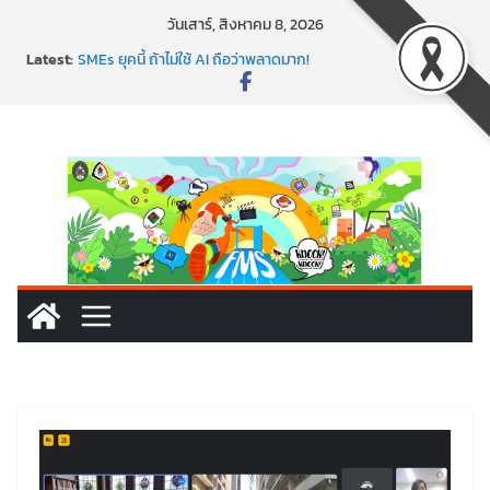
วันเสาร์, สิงหาคม 8, 2026
พาธุรกิจท้องถิ่นสู่ตลาดโลก ด้วยเทคโนโลยี AI!
Latest:
SMEs ยุคนี้ ถ้าไม่ใช้ AI ถือว่าพลาดมาก!
สร้าง VDO ก็ปัง แถมเขียนโค้ดสร้างแอปได้อีก! เรียนกับ
มรภ.เลย ได้สกิลทันสมัยแบบจัดเต็ม
นอกจากเทคโนโลยีจะล้ำ หัวใจคนทำธุรกิจก็ต้องสตรอง!
พร้อมลุยแล้ว! ปักหมุดโรดแมป AI อัปสกิลธุรกิจให้พุ่งทะยาน