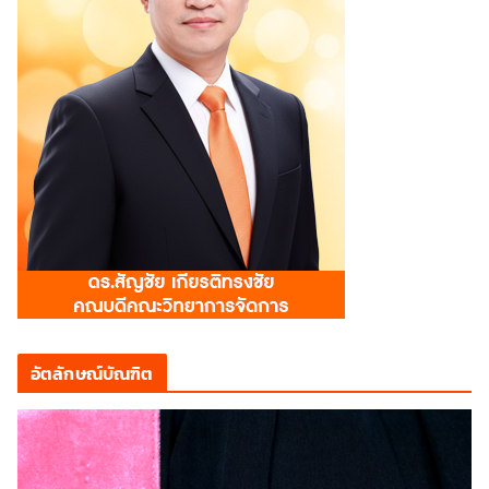
อัตลักษณ์บัณฑิต