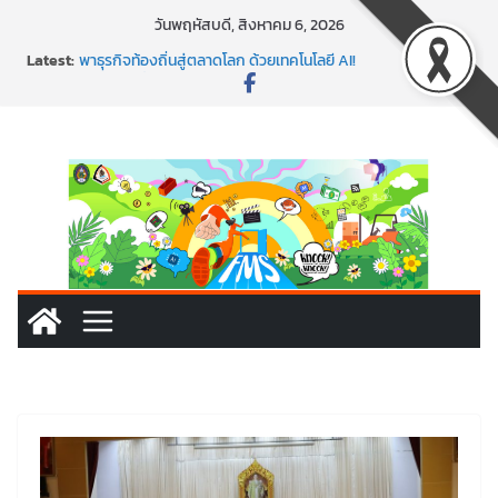
วันพฤหัสบดี, สิงหาคม 6, 2026
Latest:
พาธุรกิจท้องถิ่นสู่ตลาดโลก ด้วยเทคโนโลยี AI!
SMEs ยุคนี้ ถ้าไม่ใช้ AI ถือว่าพลาดมาก!
สร้าง VDO ก็ปัง แถมเขียนโค้ดสร้างแอปได้อีก! เรียนกับ
มรภ.เลย ได้สกิลทันสมัยแบบจัดเต็ม
นอกจากเทคโนโลยีจะล้ำ หัวใจคนทำธุรกิจก็ต้องสตรอง!
พร้อมลุยแล้ว! ปักหมุดโรดแมป AI อัปสกิลธุรกิจให้พุ่งทะยาน