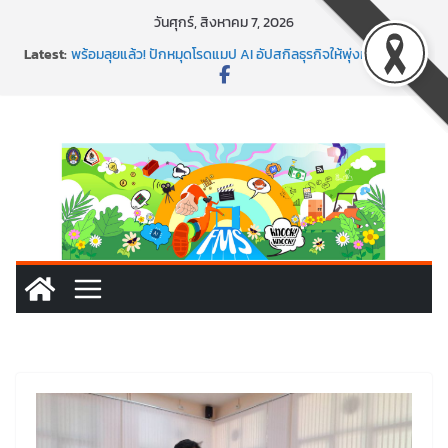
วันศุกร์, สิงหาคม 7, 2026
Latest:
พร้อมลุยแล้ว! ปักหมุดโรดแมป AI อัปสกิลธุรกิจให้พุ่งทะยาน
พาธุรกิจท้องถิ่นสู่ตลาดโลก ด้วยเทคโนโลยี AI!
SMEs ยุคนี้ ถ้าไม่ใช้ AI ถือว่าพลาดมาก!
สร้าง VDO ก็ปัง แถมเขียนโค้ดสร้างแอปได้อีก! เรียนกับ
มรภ.เลย ได้สกิลทันสมัยแบบจัดเต็ม
นอกจากเทคโนโลยีจะล้ำ หัวใจคนทำธุรกิจก็ต้องสตรอง!