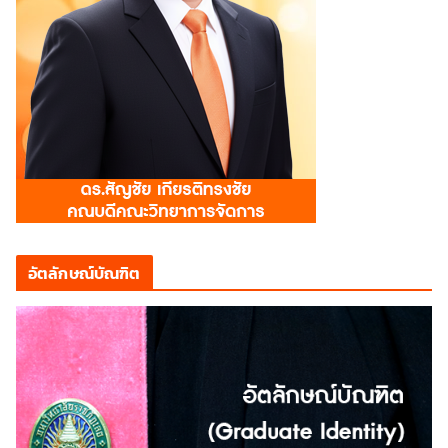
อัตลักษณ์บัณฑิต