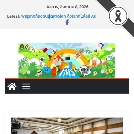
Skip
วันเสาร์, สิงหาคม 8, 2026
to
Latest:
พาธุรกิจท้องถิ่นสู่ตลาดโลก ด้วยเทคโนโลยี AI!
content
SMEs ยุคนี้ ถ้าไม่ใช้ AI ถือว่าพลาดมาก!
สร้าง VDO ก็ปัง แถมเขียนโค้ดสร้างแอปได้อีก! เรียนกับ
มรภ.เลย ได้สกิลทันสมัยแบบจัดเต็ม
นอกจากเทคโนโลยีจะล้ำ หัวใจคนทำธุรกิจก็ต้องสตรอง!
พร้อมลุยแล้ว! ปักหมุดโรดแมป AI อัปสกิลธุรกิจให้พุ่งทะยาน