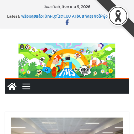
วันอาทิตย์, สิงหาคม 9, 2026
Latest:
พร้อมลุยแล้ว! ปักหมุดโรดแมป AI อัปสกิลธุรกิจให้พุ่งทะยาน
พาธุรกิจท้องถิ่นสู่ตลาดโลก ด้วยเทคโนโลยี AI!
SMEs ยุคนี้ ถ้าไม่ใช้ AI ถือว่าพลาดมาก!
สร้าง VDO ก็ปัง แถมเขียนโค้ดสร้างแอปได้อีก! เรียนกับ
มรภ.เลย ได้สกิลทันสมัยแบบจัดเต็ม
นอกจากเทคโนโลยีจะล้ำ หัวใจคนทำธุรกิจก็ต้องสตรอง!