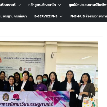
รปริญญาตรี
หลักสูตรปริญญาโท
ศูนย์ฝึกประสบการณ์วิชาชีพ
ะมาตรฐานการศึกษา
E-SERVICE FMS
FMS-HUB สื่อสารวิทยากา