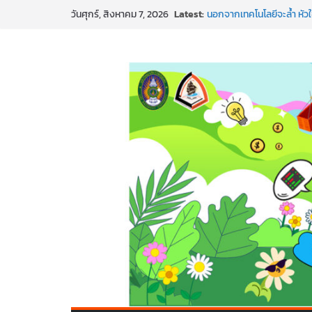
Latest:
นอกจากเทคโนโลยีจะล้ำ หัว
วันศุกร์, สิงหาคม 7, 2026
พร้อมลุยแล้ว! ปักหมุดโรดแม
พาธุรกิจท้องถิ่นสู่ตลาดโลก
SMEs ยุคนี้ ถ้าไม่ใช้ AI ถื
สร้าง VDO ก็ปัง แถมเขียนโ
ทันสมัยแบบจัดเต็ม