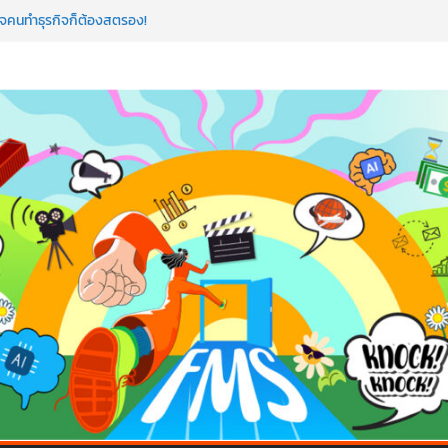
ใจคนทำธุรกิจก็ต้องสตรอง!
ป AI อัปสกิลธุรกิจให้พุ่งทะยาน
 ด้วยเทคโนโลยี AI!
อว่าพลาดมาก!
ค้ดสร้างแอปได้อีก! เรียนกับ มรภ.เลย ได้สกิล