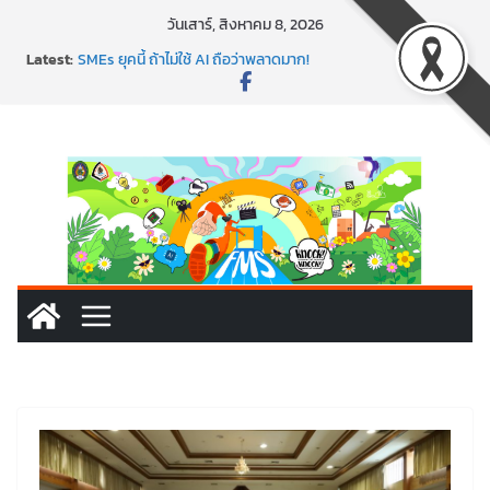
วันเสาร์, สิงหาคม 8, 2026
พาธุรกิจท้องถิ่นสู่ตลาดโลก ด้วยเทคโนโลยี AI!
Latest:
SMEs ยุคนี้ ถ้าไม่ใช้ AI ถือว่าพลาดมาก!
สร้าง VDO ก็ปัง แถมเขียนโค้ดสร้างแอปได้อีก! เรียนกับ
มรภ.เลย ได้สกิลทันสมัยแบบจัดเต็ม
นอกจากเทคโนโลยีจะล้ำ หัวใจคนทำธุรกิจก็ต้องสตรอง!
พร้อมลุยแล้ว! ปักหมุดโรดแมป AI อัปสกิลธุรกิจให้พุ่งทะยาน