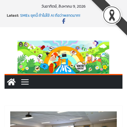
วันอาทิตย์, สิงหาคม 9, 2026
พาธุรกิจท้องถิ่นสู่ตลาดโลก ด้วยเทคโนโลยี AI!
Latest:
SMEs ยุคนี้ ถ้าไม่ใช้ AI ถือว่าพลาดมาก!
สร้าง VDO ก็ปัง แถมเขียนโค้ดสร้างแอปได้อีก! เรียนกับ
มรภ.เลย ได้สกิลทันสมัยแบบจัดเต็ม
นอกจากเทคโนโลยีจะล้ำ หัวใจคนทำธุรกิจก็ต้องสตรอง!
พร้อมลุยแล้ว! ปักหมุดโรดแมป AI อัปสกิลธุรกิจให้พุ่งทะยาน