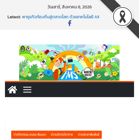
Skip
วันเสาร์, สิงหาคม 8, 2026
to
พร้อมลุยแล้ว! ปักหมุดโรดแมป AI อัปสกิลธุรกิจให้พุ่งทะยาน
Latest:
พาธุรกิจท้องถิ่นสู่ตลาดโลก ด้วยเทคโนโลยี AI!
content
SMEs ยุคนี้ ถ้าไม่ใช้ AI ถือว่าพลาดมาก!
สร้าง VDO ก็ปัง แถมเขียนโค้ดสร้างแอปได้อีก! เรียนกับ
มรภ.เลย ได้สกิลทันสมัยแบบจัดเต็ม
นอกจากเทคโนโลยีจะล้ำ หัวใจคนทำธุรกิจก็ต้องสตรอง!
ข่าวกิจกรรม อบรม สัมมนา
ข่าวบริการวิชาการ
ข่าวประชาสัมพันธ์