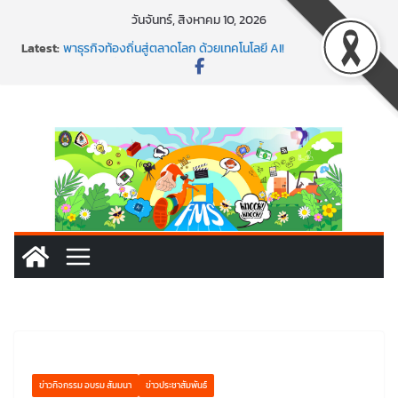
Skip
วันจันทร์, สิงหาคม 10, 2026
พร้อมลุยแล้ว! ปักหมุดโรดแมป AI อัปสกิลธุรกิจให้พุ่งทะยาน
to
Latest:
พาธุรกิจท้องถิ่นสู่ตลาดโลก ด้วยเทคโนโลยี AI!
content
SMEs ยุคนี้ ถ้าไม่ใช้ AI ถือว่าพลาดมาก!
สร้าง VDO ก็ปัง แถมเขียนโค้ดสร้างแอปได้อีก! เรียนกับ
มรภ.เลย ได้สกิลทันสมัยแบบจัดเต็ม
นอกจากเทคโนโลยีจะล้ำ หัวใจคนทำธุรกิจก็ต้องสตรอง!
ข่าวกิจกรรม อบรม สัมมนา
ข่าวประชาสัมพันธ์