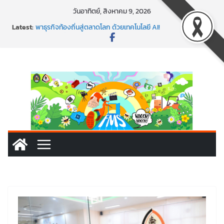
Skip
วันอาทิตย์, สิงหาคม 9, 2026
to
Latest:
พาธุรกิจท้องถิ่นสู่ตลาดโลก ด้วยเทคโนโลยี AI!
content
SMEs ยุคนี้ ถ้าไม่ใช้ AI ถือว่าพลาดมาก!
สร้าง VDO ก็ปัง แถมเขียนโค้ดสร้างแอปได้อีก! เรียนกับ
มรภ.เลย ได้สกิลทันสมัยแบบจัดเต็ม
นอกจากเทคโนโลยีจะล้ำ หัวใจคนทำธุรกิจก็ต้องสตรอง!
พร้อมลุยแล้ว! ปักหมุดโรดแมป AI อัปสกิลธุรกิจให้พุ่งทะยาน