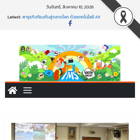
Skip
วันจันทร์, สิงหาคม 10, 2026
to
Latest:
พาธุรกิจท้องถิ่นสู่ตลาดโลก ด้วยเทคโนโลยี AI!
content
SMEs ยุคนี้ ถ้าไม่ใช้ AI ถือว่าพลาดมาก!
สร้าง VDO ก็ปัง แถมเขียนโค้ดสร้างแอปได้อีก! เรียนกับ
มรภ.เลย ได้สกิลทันสมัยแบบจัดเต็ม
นอกจากเทคโนโลยีจะล้ำ หัวใจคนทำธุรกิจก็ต้องสตรอง!
พร้อมลุยแล้ว! ปักหมุดโรดแมป AI อัปสกิลธุรกิจให้พุ่งทะยาน