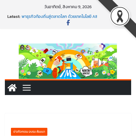
Skip
วันอาทิตย์, สิงหาคม 9, 2026
to
พร้อมลุยแล้ว! ปักหมุดโรดแมป AI อัปสกิลธุรกิจให้พุ่งทะยาน
Latest:
content
พาธุรกิจท้องถิ่นสู่ตลาดโลก ด้วยเทคโนโลยี AI!
SMEs ยุคนี้ ถ้าไม่ใช้ AI ถือว่าพลาดมาก!
สร้าง VDO ก็ปัง แถมเขียนโค้ดสร้างแอปได้อีก! เรียนกับ
มรภ.เลย ได้สกิลทันสมัยแบบจัดเต็ม
นอกจากเทคโนโลยีจะล้ำ หัวใจคนทำธุรกิจก็ต้องสตรอง!
ข่าวกิจกรรม อบรม สัมมนา