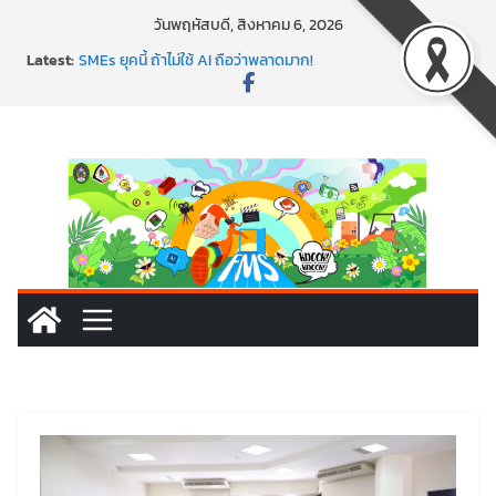
วันพฤหัสบดี, สิงหาคม 6, 2026
พาธุรกิจท้องถิ่นสู่ตลาดโลก ด้วยเทคโนโลยี AI!
Latest:
SMEs ยุคนี้ ถ้าไม่ใช้ AI ถือว่าพลาดมาก!
สร้าง VDO ก็ปัง แถมเขียนโค้ดสร้างแอปได้อีก! เรียนกับ
มรภ.เลย ได้สกิลทันสมัยแบบจัดเต็ม
นอกจากเทคโนโลยีจะล้ำ หัวใจคนทำธุรกิจก็ต้องสตรอง!
พร้อมลุยแล้ว! ปักหมุดโรดแมป AI อัปสกิลธุรกิจให้พุ่งทะยาน