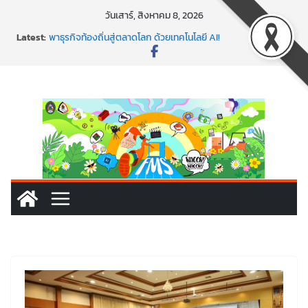
Skip
วันเสาร์, สิงหาคม 8, 2026
to
Latest:
พาธุรกิจท้องถิ่นสู่ตลาดโลก ด้วยเทคโนโลยี AI!
content
SMEs ยุคนี้ ถ้าไม่ใช้ AI ถือว่าพลาดมาก!
สร้าง VDO ก็ปัง แถมเขียนโค้ดสร้างแอปได้อีก! เรียนกับ
มรภ.เลย ได้สกิลทันสมัยแบบจัดเต็ม
นอกจากเทคโนโลยีจะล้ำ หัวใจคนทำธุรกิจก็ต้องสตรอง!
พร้อมลุยแล้ว! ปักหมุดโรดแมป AI อัปสกิลธุรกิจให้พุ่งทะยาน