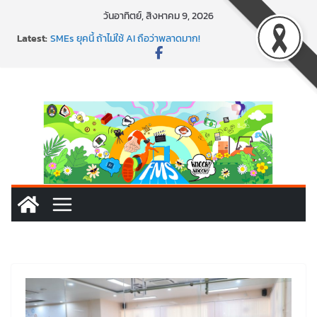
วันอาทิตย์, สิงหาคม 9, 2026
พาธุรกิจท้องถิ่นสู่ตลาดโลก ด้วยเทคโนโลยี AI!
Latest:
SMEs ยุคนี้ ถ้าไม่ใช้ AI ถือว่าพลาดมาก!
สร้าง VDO ก็ปัง แถมเขียนโค้ดสร้างแอปได้อีก! เรียนกับ
มรภ.เลย ได้สกิลทันสมัยแบบจัดเต็ม
นอกจากเทคโนโลยีจะล้ำ หัวใจคนทำธุรกิจก็ต้องสตรอง!
พร้อมลุยแล้ว! ปักหมุดโรดแมป AI อัปสกิลธุรกิจให้พุ่งทะยาน